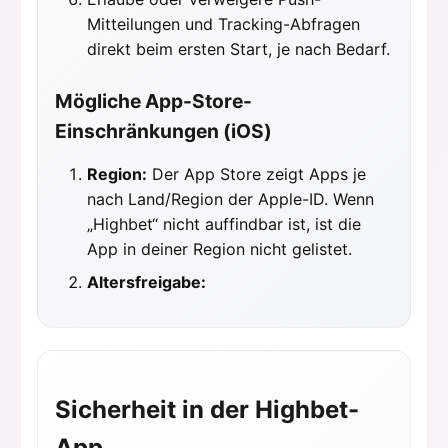
Mitteilungen und Tracking-Abfragen
direkt beim ersten Start, je nach Bedarf.
Mögliche App-Store-
Einschränkungen (iOS)
Region:
Der App Store zeigt Apps je
nach Land/Region der Apple-ID. Wenn
„Highbet“ nicht auffindbar ist, ist die
App in deiner Region nicht gelistet.
Altersfreigabe:
Sicherheit in der Highbet-
App