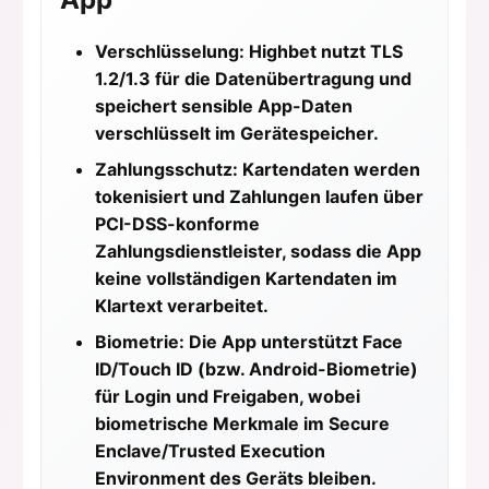
Verschlüsselung:
Highbet nutzt TLS
1.2/1.3 für die Datenübertragung und
speichert sensible App-Daten
verschlüsselt im Gerätespeicher.
Zahlungsschutz:
Kartendaten werden
tokenisiert und Zahlungen laufen über
PCI-DSS-konforme
Zahlungsdienstleister, sodass die App
keine vollständigen Kartendaten im
Klartext verarbeitet.
Biometrie:
Die App unterstützt Face
ID/Touch ID (bzw. Android-Biometrie)
für Login und Freigaben, wobei
biometrische Merkmale im Secure
Enclave/Trusted Execution
Environment des Geräts bleiben.