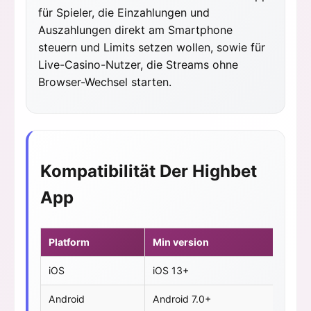
für Spieler, die Einzahlungen und
Auszahlungen direkt am Smartphone
steuern und Limits setzen wollen, sowie für
Live-Casino-Nutzer, die Streams ohne
Browser-Wechsel starten.
Kompatibilität Der Highbet
App
Platform
Min version
iOS
iOS 13+
Android
Android 7.0+