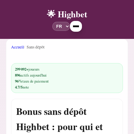
🌟 Highbet
Accueil
Sans dépôt
299 092+
joueurs
896
actifs aujourd'hui
96%
taux de paiement
4.7/5
note
Bonus sans dépôt
Highbet : pour qui et