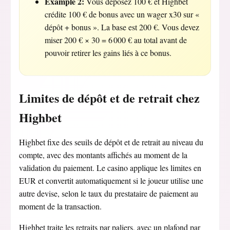
Example 2:
Vous déposez 100 € et Highbet
crédite 100 € de bonus avec un wager x30 sur «
dépôt + bonus ». La base est 200 €. Vous devez
miser 200 € × 30 = 6 000 € au total avant de
pouvoir retirer les gains liés à ce bonus.
Limites de dépôt et de retrait chez
Highbet
Highbet fixe des seuils de dépôt et de retrait au niveau du
compte, avec des montants affichés au moment de la
validation du paiement. Le casino applique les limites en
EUR et convertit automatiquement si le joueur utilise une
autre devise, selon le taux du prestataire de paiement au
moment de la transaction.
Highbet traite les retraits par paliers, avec un plafond par