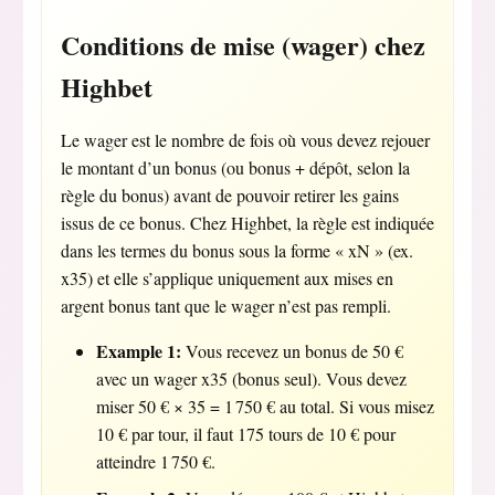
Conditions de mise (wager) chez
Highbet
Le wager est le nombre de fois où vous devez rejouer
le montant d’un bonus (ou bonus + dépôt, selon la
règle du bonus) avant de pouvoir retirer les gains
issus de ce bonus. Chez Highbet, la règle est indiquée
dans les termes du bonus sous la forme « xN » (ex.
x35) et elle s’applique uniquement aux mises en
argent bonus tant que le wager n’est pas rempli.
Example 1:
Vous recevez un bonus de 50 €
avec un wager x35 (bonus seul). Vous devez
miser 50 € × 35 = 1 750 € au total. Si vous misez
10 € par tour, il faut 175 tours de 10 € pour
atteindre 1 750 €.