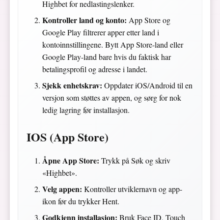
Highbet for nedlastingslenker.
Kontroller land og konto:
App Store og
Google Play filtrerer apper etter land i
kontoinnstillingene. Bytt App Store-land eller
Google Play-land bare hvis du faktisk har
betalingsprofil og adresse i landet.
Sjekk enhetskrav:
Oppdater iOS/Android til en
versjon som støttes av appen, og sørg for nok
ledig lagring før installasjon.
IOS (App Store)
Åpne App Store:
Trykk på Søk og skriv
«Highbet».
Velg appen:
Kontroller utviklernavn og app-
ikon før du trykker Hent.
Godkjenn installasjon:
Bruk Face ID, Touch