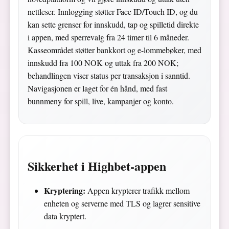
nettleser. Innlogging støtter Face ID/Touch ID, og du
kan sette grenser for innskudd, tap og spilletid direkte
i appen, med sperrevalg fra 24 timer til 6 måneder.
Kasseområdet støtter bankkort og e-lommebøker, med
innskudd fra 100 NOK og uttak fra 200 NOK;
behandlingen viser status per transaksjon i sanntid.
Navigasjonen er laget for én hånd, med fast
bunnmeny for spill, live, kampanjer og konto.
Sikkerhet i Highbet-appen
Kryptering:
Appen krypterer trafikk mellom
enheten og serverne med TLS og lagrer sensitive
data kryptert.