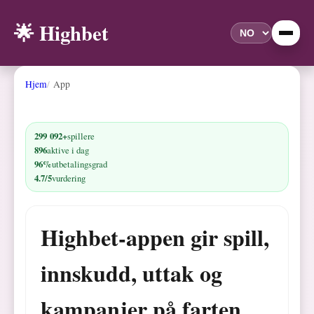
🌟 Highbet
Hjem
App
299 092+
spillere
896
aktive i dag
96%
utbetalingsgrad
4.7/5
vurdering
Highbet-appen gir spill,
innskudd, uttak og
kampanjer på farten