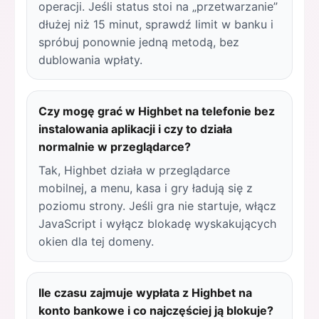
operacji. Jeśli status stoi na „przetwarzanie”
dłużej niż 15 minut, sprawdź limit w banku i
spróbuj ponownie jedną metodą, bez
dublowania wpłaty.
Czy mogę grać w Highbet na telefonie bez
instalowania aplikacji i czy to działa
normalnie w przeglądarce?
Tak, Highbet działa w przeglądarce
mobilnej, a menu, kasa i gry ładują się z
poziomu strony. Jeśli gra nie startuje, włącz
JavaScript i wyłącz blokadę wyskakujących
okien dla tej domeny.
Ile czasu zajmuje wypłata z Highbet na
konto bankowe i co najczęściej ją blokuje?