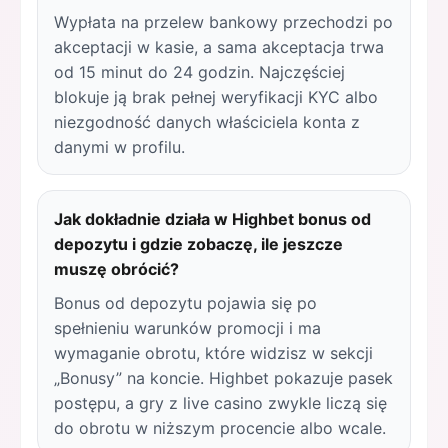
Wypłata na przelew bankowy przechodzi po
akceptacji w kasie, a sama akceptacja trwa
od 15 minut do 24 godzin. Najczęściej
blokuje ją brak pełnej weryfikacji KYC albo
niezgodność danych właściciela konta z
danymi w profilu.
Jak dokładnie działa w Highbet bonus od
depozytu i gdzie zobaczę, ile jeszcze
muszę obrócić?
Bonus od depozytu pojawia się po
spełnieniu warunków promocji i ma
wymaganie obrotu, które widzisz w sekcji
„Bonusy” na koncie. Highbet pokazuje pasek
postępu, a gry z live casino zwykle liczą się
do obrotu w niższym procencie albo wcale.