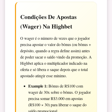
Condições De Apostas
(Wager) Na Highbet
O wager é o número de vezes que o jogador
precisa apostar o valor do bônus (ou bônus +
depósito, quando a regra define assim) antes
de poder sacar o saldo vindo da promoção. A
Highbet aplica o multiplicador indicado na
oferta e só libera o saque depois que o total
apostado atingir esse mínimo.
Example 1:
Bônus de R$100 com
wager de 30x sobre o bônus. O jogador
precisa somar R$3.000 em apostas
(R$100 × 30) para liberar o saque do
saldo promocional.