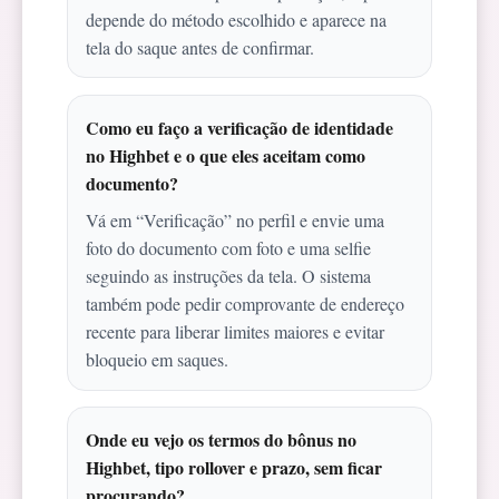
depende do método escolhido e aparece na
tela do saque antes de confirmar.
Como eu faço a verificação de identidade
no Highbet e o que eles aceitam como
documento?
Vá em “Verificação” no perfil e envie uma
foto do documento com foto e uma selfie
seguindo as instruções da tela. O sistema
também pode pedir comprovante de endereço
recente para liberar limites maiores e evitar
bloqueio em saques.
Onde eu vejo os termos do bônus no
Highbet, tipo rollover e prazo, sem ficar
procurando?