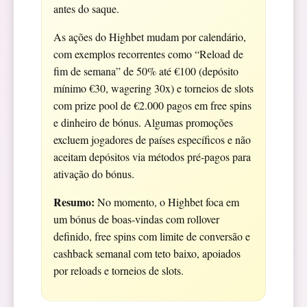
antes do saque.
As ações do Highbet mudam por calendário,
com exemplos recorrentes como “Reload de
fim de semana” de 50% até €100 (depósito
mínimo €30, wagering 30x) e torneios de slots
com prize pool de €2.000 pagos em free spins
e dinheiro de bónus. Algumas promoções
excluem jogadores de países específicos e não
aceitam depósitos via métodos pré-pagos para
ativação do bónus.
Resumo:
No momento, o Highbet foca em
um bónus de boas-vindas com rollover
definido, free spins com limite de conversão e
cashback semanal com teto baixo, apoiados
por reloads e torneios de slots.