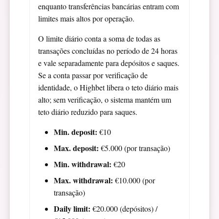
enquanto transferências bancárias entram com
limites mais altos por operação.
O limite diário conta a soma de todas as
transações concluídas no período de 24 horas
e vale separadamente para depósitos e saques.
Se a conta passar por verificação de
identidade, o Highbet libera o teto diário mais
alto; sem verificação, o sistema mantém um
teto diário reduzido para saques.
Min. deposit:
€10
Max. deposit:
€5.000 (por transação)
Min. withdrawal:
€20
Max. withdrawal:
€10.000 (por
transação)
Daily limit:
€20.000 (depósitos) /