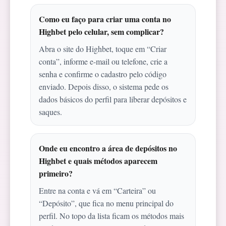
Como eu faço para criar uma conta no
Highbet pelo celular, sem complicar?
Abra o site do Highbet, toque em “Criar
conta”, informe e-mail ou telefone, crie a
senha e confirme o cadastro pelo código
enviado. Depois disso, o sistema pede os
dados básicos do perfil para liberar depósitos e
saques.
Onde eu encontro a área de depósitos no
Highbet e quais métodos aparecem
primeiro?
Entre na conta e vá em “Carteira” ou
“Depósito”, que fica no menu principal do
perfil. No topo da lista ficam os métodos mais