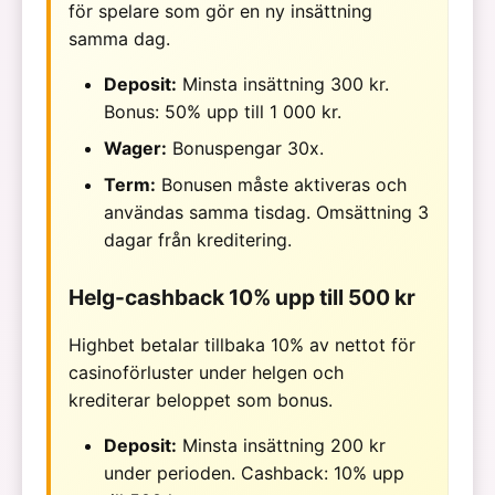
för spelare som gör en ny insättning
samma dag.
Deposit:
Minsta insättning 300 kr.
Bonus: 50% upp till 1 000 kr.
Wager:
Bonuspengar 30x.
Term:
Bonusen måste aktiveras och
användas samma tisdag. Omsättning 3
dagar från kreditering.
Helg-cashback 10% upp till 500 kr
Highbet betalar tillbaka 10% av nettot för
casinoförluster under helgen och
krediterar beloppet som bonus.
Deposit:
Minsta insättning 200 kr
under perioden. Cashback: 10% upp