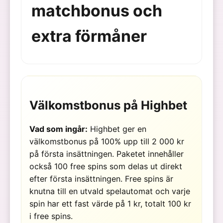
matchbonus och
extra förmåner
Välkomstbonus på Highbet
Vad som ingår:
Highbet ger en
välkomstbonus på 100% upp till 2 000 kr
på första insättningen. Paketet innehåller
också 100 free spins som delas ut direkt
efter första insättningen. Free spins är
knutna till en utvald spelautomat och varje
spin har ett fast värde på 1 kr, totalt 100 kr
i free spins.