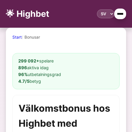
🌟 Highbet
Start
Bonusar
299 092+
spelare
896
aktiva idag
96%
utbetalningsgrad
4.7/5
betyg
Välkomstbonus hos
Highbet med