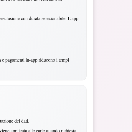
utoesclusione con durata selezionabile. L’app
a e pagamenti in-app riducono i tempi
tazione dei dati.
iene applicata alle carte quando richiesta