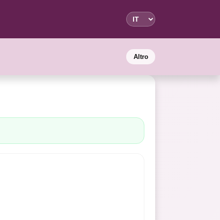
Altro