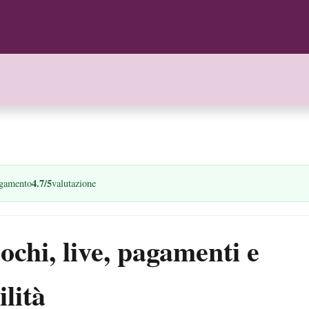
4.7/5
agamento
valutazione
ochi, live, pagamenti e
ilità