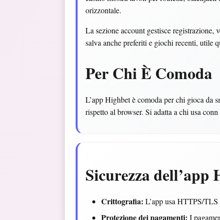
orizzontale.
La sezione account gestisce registrazione, ve
salva anche preferiti e giochi recenti, utile
Per Chi È Comoda
L’app Highbet è comoda per chi gioca da sm
rispetto al browser. Si adatta a chi usa conn
Sicurezza dell’app 
Crittografia:
L’app usa HTTPS/TLS per ci
Protezione dei pagamenti:
I pagament