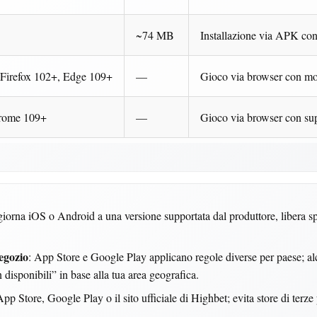
~74 MB
Installazione via APK con
Firefox 102+, Edge 109+
—
Gioco via browser con mod
hrome 109+
—
Gioco via browser con sup
giorna iOS o Android a una versione supportata dal produttore, libera sp
negozio
: App Store e Google Play applicano regole diverse per paese; a
 disponibili” in base alla tua area geografica.
App Store, Google Play o il sito ufficiale di Highbet; evita store di terze 