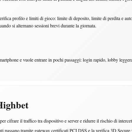
rifica profilo e limiti di gioco: limite di deposito, limite di perdita e a
 quando si alternano sessioni brevi durante la giornata.
artphone e vuole entrare in pochi passaggi: login rapido, lobby legger
Highbet
frare il traffico tra dispositivo e server e ridurre il rischio di intercet
i passano tramite gateway certificati PCI DSS e la verifica 3D Secure v