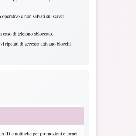
 operativo e non salvati sui server
n caso di telefono sbloccato.
i ripetuti di accesso attivano blocchi
 ID e notifiche per promozioni e tornei