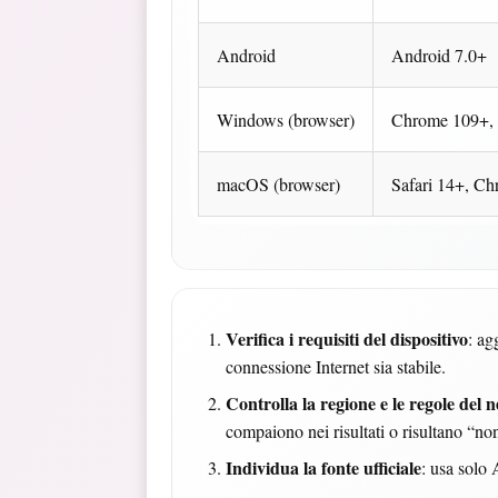
Android
Android 7.0+
Windows (browser)
Chrome 109+, 
macOS (browser)
Safari 14+, C
Verifica i requisiti del dispositivo
: ag
connessione Internet sia stabile.
Controlla la regione e le regole del 
compaiono nei risultati o risultano “non
Individua la fonte ufficiale
: usa solo 