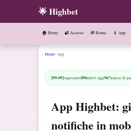
🌟 Highbet
🏠 Home
🔐 Accesso
🎁 Bonus
📱 App
Home
App
299.092+
896
96%
giocatori
attivi oggi
tasso di p
App Highbet: gi
notifiche in mob