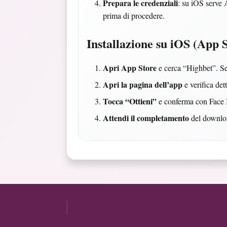
Prepara le credenziali
: su iOS serve 
prima di procedere.
Installazione su iOS (App 
Apri App Store
e cerca “Highbet”. Se
Apri la pagina dell’app
e verifica det
Tocca “Ottieni”
e conferma con Face 
Attendi il completamento
del downloa