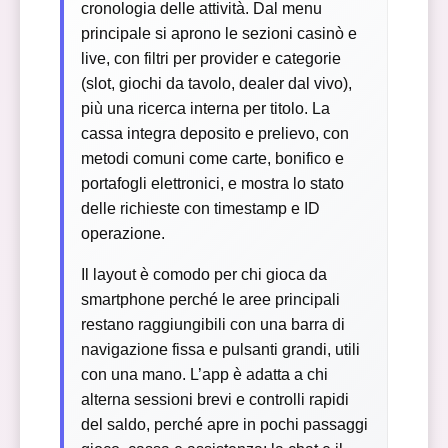
cronologia delle attività. Dal menu
principale si aprono le sezioni casinò e
live, con filtri per provider e categorie
(slot, giochi da tavolo, dealer dal vivo),
più una ricerca interna per titolo. La
cassa integra deposito e prelievo, con
metodi comuni come carte, bonifico e
portafogli elettronici, e mostra lo stato
delle richieste con timestamp e ID
operazione.
Il layout è comodo per chi gioca da
smartphone perché le aree principali
restano raggiungibili con una barra di
navigazione fissa e pulsanti grandi, utili
con una mano. L’app è adatta a chi
alterna sessioni brevi e controlli rapidi
del saldo, perché apre in pochi passaggi