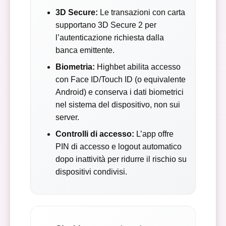
3D Secure:
Le transazioni con carta
supportano 3D Secure 2 per
l’autenticazione richiesta dalla
banca emittente.
Biometria:
Highbet abilita accesso
con Face ID/Touch ID (o equivalente
Android) e conserva i dati biometrici
nel sistema del dispositivo, non sui
server.
Controlli di accesso:
L’app offre
PIN di accesso e logout automatico
dopo inattività per ridurre il rischio su
dispositivi condivisi.