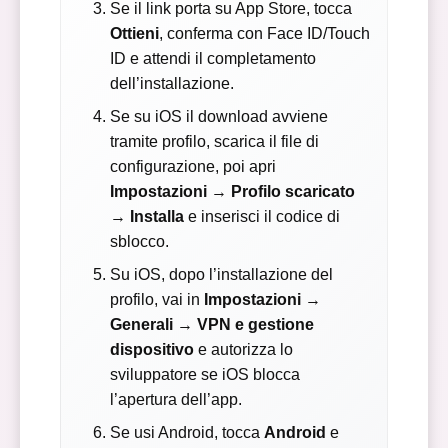
Se il link porta su App Store, tocca
Ottieni
, conferma con Face ID/Touch
ID e attendi il completamento
dell’installazione.
Se su iOS il download avviene
tramite profilo, scarica il file di
configurazione, poi apri
Impostazioni
→
Profilo scaricato
→
Installa
e inserisci il codice di
sblocco.
Su iOS, dopo l’installazione del
profilo, vai in
Impostazioni
→
Generali
→
VPN e gestione
dispositivo
e autorizza lo
sviluppatore se iOS blocca
l’apertura dell’app.
Se usi Android, tocca
Android
e