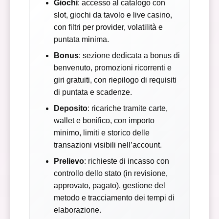
Giochi
: accesso al catalogo con
slot, giochi da tavolo e live casino,
con filtri per provider, volatilità e
puntata minima.
Bonus
: sezione dedicata a bonus di
benvenuto, promozioni ricorrenti e
giri gratuiti, con riepilogo di requisiti
di puntata e scadenze.
Deposito
: ricariche tramite carte,
wallet e bonifico, con importo
minimo, limiti e storico delle
transazioni visibili nell’account.
Prelievo
: richieste di incasso con
controllo dello stato (in revisione,
approvato, pagato), gestione del
metodo e tracciamento dei tempi di
elaborazione.